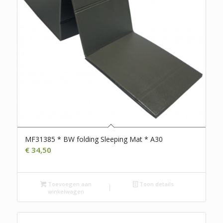
MF31385 * BW folding Sleeping Mat * A30
€
34,50
Toevoegen aan
Toon details
winkelwagen