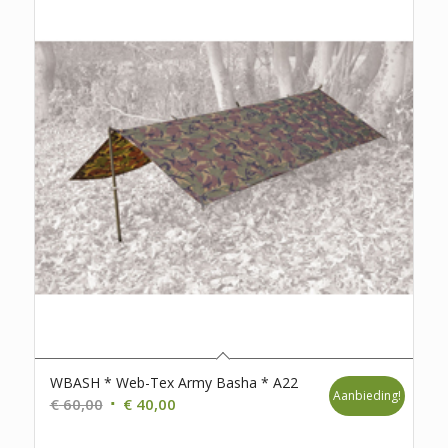
WBASH * Web-Tex Army Basha * A22
Aanbieding!
Oorspronkelijke
Huidige
€
60,00
€
40,00
prijs
prijs