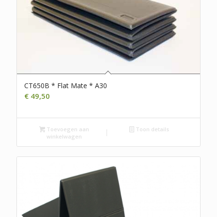
CT650B * Flat Mate * A30
€
49,50
Toevoegen aan
Toon details
winkelwagen