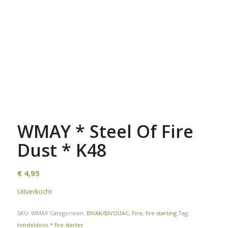
WMAY * Steel Of Fire
Dust * K48
€
4,95
Uitverkocht
SKU:
WMAY
Categorieën:
BIVAK/BIVOUAC
,
Fire
,
fire starting
Tag:
tondeldoos * fire starter