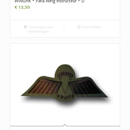
WINGHK * Para-Wing Instructeur * D
€
13,50
Toevoegen aan
Toon details
winkelwagen