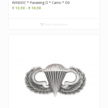
WINGDC * Parawing D * Camo * D0
Prijsklasse:
€
13,50
-
€
16,50
€ 13,50
tot
€ 16,50
Opties selecteren