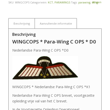
Wissen
SKU:
WINGCOPS
Categorieën:
KCT
,
PARAWINGS
Tags:
parawing
,
wing
Beschrijving
Aanvullende informatie
Beschrijving
WINGCOPS * Para-Wing C OPS * D0
Nederlandse Para-Wing C OPS *D0
WINGCOPS * Nederlandse Para-Wing C OPS *K1
Nederlandse Para-Wing C OPS brevet, voortgezette
opleiding vrije val van het C brevet.
In de Voortgezette Opleiding Operationeel