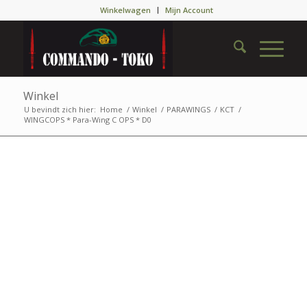
Winkelwagen
Mijn Account
Winkel
U bevindt zich hier:
Home
/
Winkel
/
PARAWINGS
/
KCT
/
WINGCOPS * Para-Wing C OPS * D0