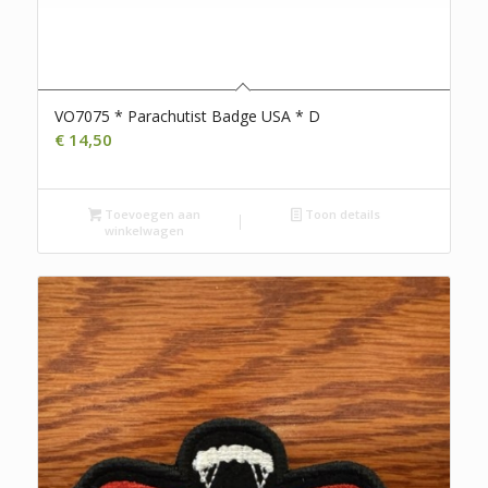
VO7075 * Parachutist Badge USA * D
€
14,50
Toevoegen aan
Toon details
winkelwagen