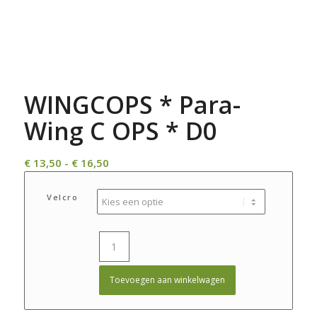
WINGCOPS * Para-
Wing C OPS * D0
Prijsklasse:
€
13,50
-
€
16,50
€ 13,50
tot
Velcro
€ 16,50
Toevoegen aan winkelwagen