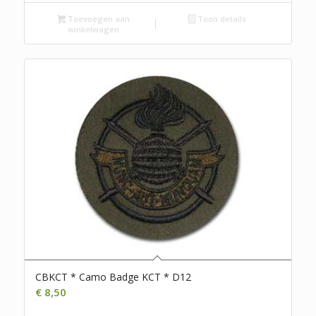
Toevoegen aan
Toon details
winkelwagen
CBKCT * Camo Badge KCT * D12
€
8,50