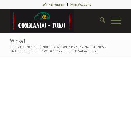
Winkelwagen
Mijn Account
Winkel
U bevindt zich hier:
Home
/
Winkel
/
EMBLEMEN/PATCHES
/
Stoffen emblemen
/
VO3079 * embleem 82nd Airborne