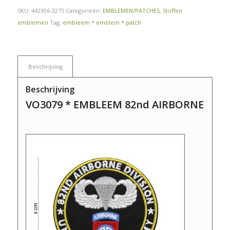
SKU:
442306-3275
Categorieën:
EMBLEMEN/PATCHES
,
Stoffen
emblemen
Tag:
embleem * emblem * patch
Beschrijving
Beschrijving
VO3079 * EMBLEEM 82nd AIRBORNE