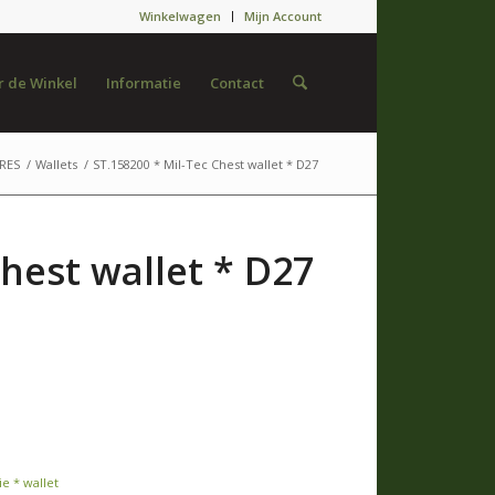
Winkelwagen
Mijn Account
 de Winkel
Informatie
Contact
RES
/
Wallets
/
ST.158200 * Mil-Tec Chest wallet * D27
Chest wallet * D27
e * wallet