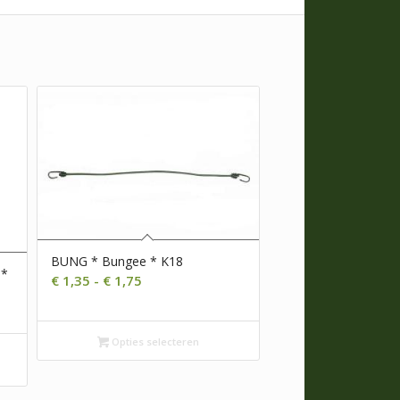
BUNG * Bungee * K18
 *
Prijsklasse:
€
1,35
-
€
1,75
€ 1,35
tot
Opties selecteren
€ 1,75
s