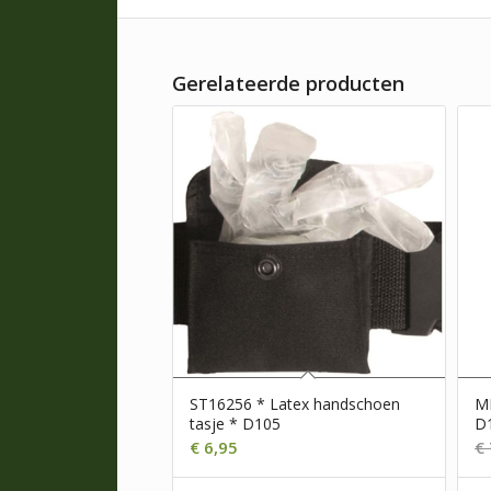
Gerelateerde producten
ST16256 * Latex handschoen
MP
tasje * D105
D
€
6,95
€