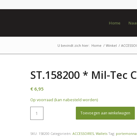
Home
Naar
U bevindt zich hier:
Home
/
Winkel
/
ACCESSOI
ST.158200 * Mil-Tec 
€
6,95
Op voorraad (kan nabesteld worden)
Toevoegen aan winkelwagen
SKU:
158200
Categorieën:
ACCESSOIRES
,
Wallets
Tag:
portemonnai