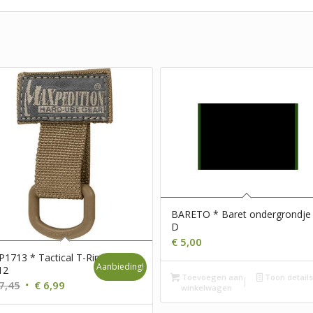
BARETO * Baret ondergrondje
D
€
5,00
1713 * Tactical T-Ring *
Aanbieding!
12
Toevoegen aan
Toon detail
Oorspronkelijke
Huidige
7,45
€
6,99
winkelwagen
prijs
prijs