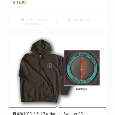
€
19,95
Toevoegen aan
Toon details
winkelwagen
FL62034CD * Full Zip Hooded Sweater CD