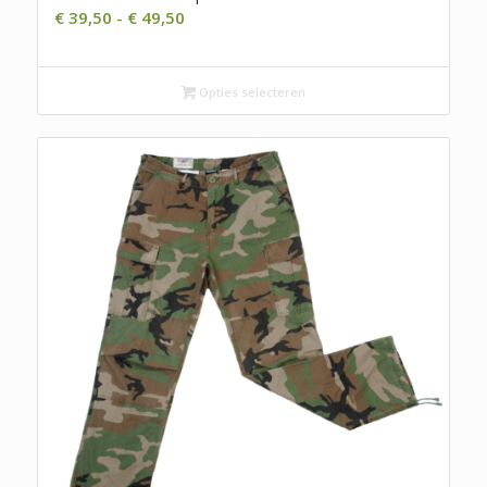
Prijsklasse:
€
39,50
-
€
49,50
€ 39,50
tot
€ 49,50
Opties selecteren