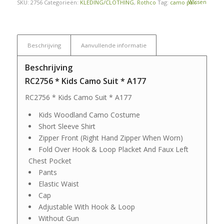
Wissen
SKU:
2756
Categorieën:
KLEDING/CLOTHING
,
Rothco
Tag:
camo pak
Beschrijving
Aanvullende informatie
Beschrijving
RC2756 * Kids Camo Suit * A177
RC2756 * Kids Camo Suit * A177
Kids Woodland Camo Costume
Short Sleeve Shirt
Zipper Front (Right Hand Zipper When Worn)
Fold Over Hook & Loop Placket And Faux Left
Chest Pocket
Pants
Elastic Waist
Cap
Adjustable With Hook & Loop
Without Gun