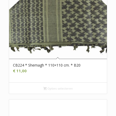
CB224 * Shemagh * 110×110 cm. * B20
€
11,00
Opties selecteren