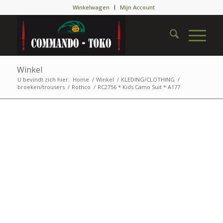
Winkelwagen
Mijn Account
Winkel
U bevindt zich hier:
Home
/
Winkel
/
KLEDING/CLOTHING
/
broeken/trousers
/
Rothco
/
RC2756 * Kids Camo Suit * A177