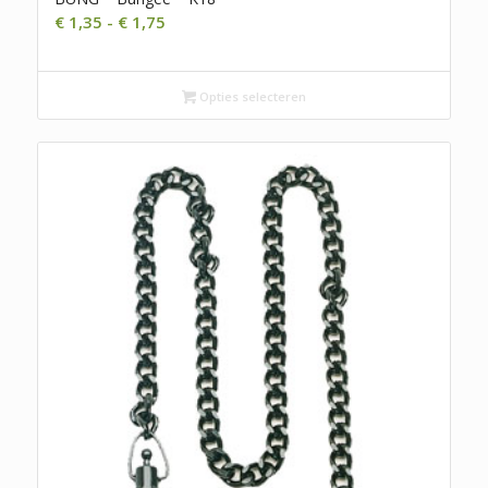
Prijsklasse:
€
1,35
-
€
1,75
€ 1,35
tot
€ 1,75
Opties selecteren