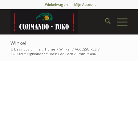
Winkelwagen
Mijn Account
Winkel
U bevindt zich hier:
Home
/
Winkel
/
ACCESSOIRES
/
LOC009 * Highlander * Brass Pad Lock 20 mm. * A86