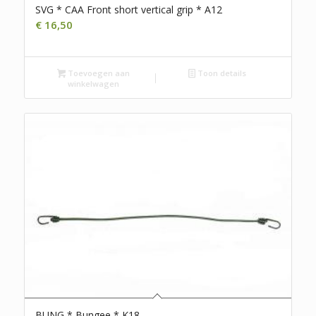
SVG * CAA Front short vertical grip * A12
€
16,50
Toevoegen aan
Toon details
winkelwagen
BUNG * Bungee * K18