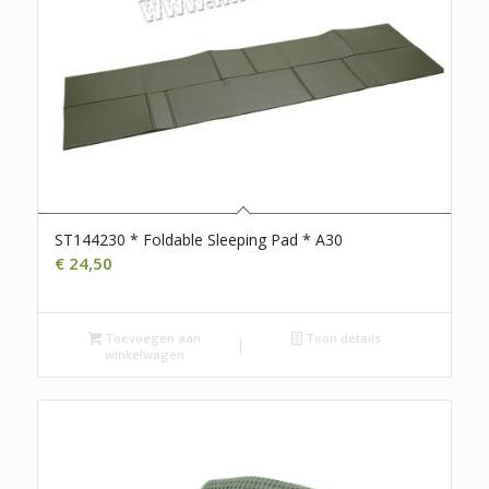
ST144230 * Foldable Sleeping Pad * A30
€
24,50
Toevoegen aan
Toon details
winkelwagen