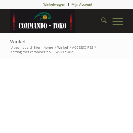
Winkelwagen
Mijn Account
Winkel
U bevindt zich hier:
Home
/
Winkel
/
ACCESSOIRES
/
Ketting met carabiner * ST15450B * A82