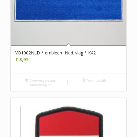
VO1002NLD * embleem Ned. vlag * K42
€
8,95
Toevoegen aan
Toon details
winkelwagen