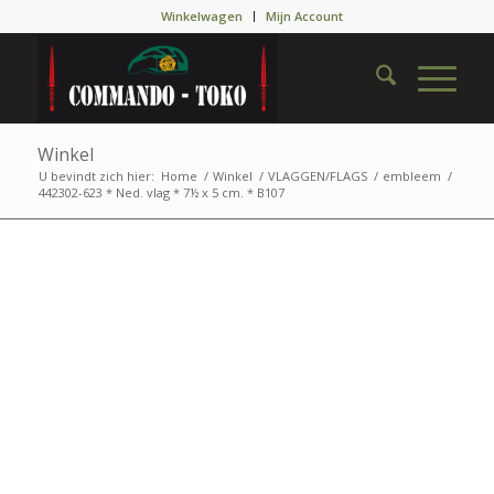
Winkelwagen
Mijn Account
Winkel
U bevindt zich hier:
Home
/
Winkel
/
VLAGGEN/FLAGS
/
embleem
/
442302-623 * Ned. vlag * 7½ x 5 cm. * B107