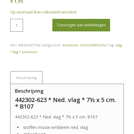
€
1,95
Op voorraad (kan nabesteld worden)
Toevoegen aan winkelwagen
SKU:
44230262375A
Categorieën:
embleem
,
VLAGGEN/FLAGS
Tag:
vlag
* flag * embleem
Beschrijving
Beschrijving
442302-623 * Ned. vlag * 7½ x 5 cm.
* B107
442302-623 * Ned. vlag * 7½ x 5 cm. B107
stoffen mouw embleem ned. vlag