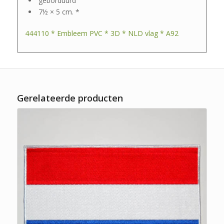
geborduurd
7½ × 5 cm. *
444110 * Embleem PVC * 3D * NLD vlag * A92
Gerelateerde producten