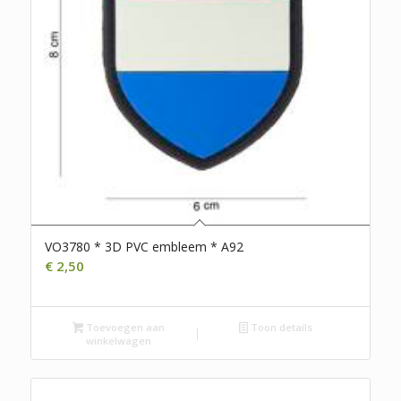
VO3780 * 3D PVC embleem * A92
€
2,50
Toevoegen aan
Toon details
winkelwagen