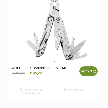
ADLE3990 * Leatherman Rev * K6
Aanbieding!
Oorspronkelijke
Huidige
€
49,95
€
45,00
prijs
prijs
was:
is:
Toevoegen aan
€ 49,95.
€ 45,00.
Toon details
winkelwagen