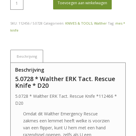
Toevoegen aan winkelwagen
SKU:
112456 / 5.0728
Categorieën:
KNIVES & TOOLS
,
Walther
Tag:
mes *
knife
Beschrijving
Beschrijving
5.0728 * Walther ERK Tact. Rescue
Knife * D20
5.0728 * Walther ERK Tact. Rescue Knife *112466 *
D20
Omdat dit Walther Emergency Rescue
zakmes een lemmet heeft welke is voorzien
van een flipper, kunt U hem met een hand
razendsnel openen, zelfs als U een