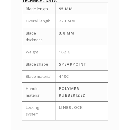
TECHNICAL DATA
Blade length
95 MM
Overall length
223 MM
Blade
3,8 MM
thickness
Weight
162 G
Blade shape
SPEARPOINT
Blade material
440C
Handle
POLYMER
material
RUBBERIZED
Locking
LINERLOCK
system