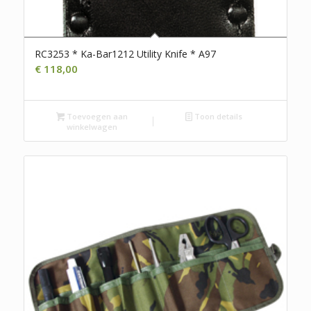
RC3253 * Ka-Bar1212 Utility Knife * A97
€
118,00
Toevoegen aan
Toon details
winkelwagen