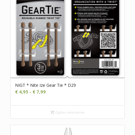
NIGT * Nite Ize Gear Tie * D29
Prijsklasse:
€
4,95
-
€
7,99
€ 4,95
tot
€ 7,99
Opties selecteren