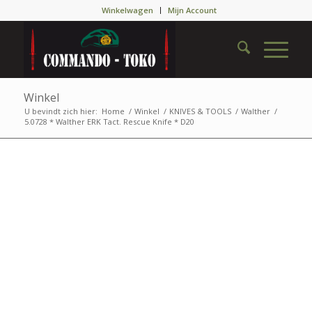
Winkelwagen
Mijn Account
Winkel
U bevindt zich hier:
Home
/
Winkel
/
KNIVES & TOOLS
/
Walther
/
5.0728 * Walther ERK Tact. Rescue Knife * D20