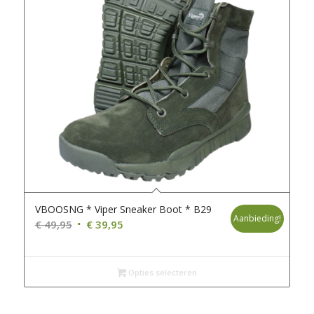
VBOOSNG * Viper Sneaker Boot * B29
Aanbieding!
Oorspronkelijke
Huidige
€
49,95
€
39,95
prijs
prijs
was:
is:
€ 49,95.
€ 39,95.
Opties selecteren