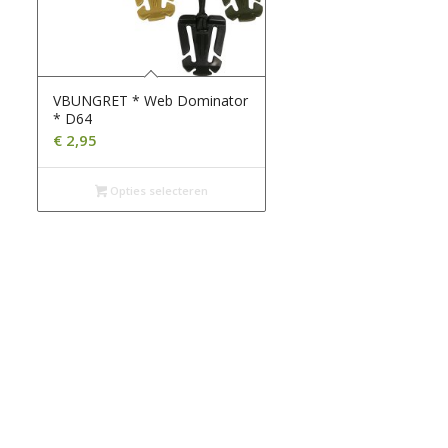
VBUNGRET * Web Dominator
* D64
€
2,95
Opties selecteren