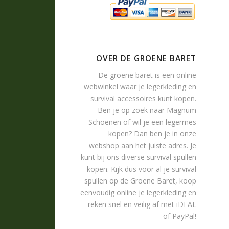
OVER DE GROENE BARET
De groene baret is een online
webwinkel waar je
legerkleding
en
survival accessoires
kunt kopen.
Ben je op zoek naar
Magnum
Schoenen
of wil je een legermes
kopen? Dan ben je in onze
webshop aan het juiste adres. Je
kunt bij ons diverse survival spullen
kopen. Kijk dus voor al je survival
spullen op de Groene Baret, koop
eenvoudig online je legerkleding en
reken snel en veilig af met iDEAL
of PayPal!