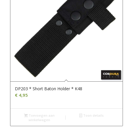
DP203 * Short Baton Holder * K48
€
4,95
Toevoegen aan
Toon details
winkelwagen