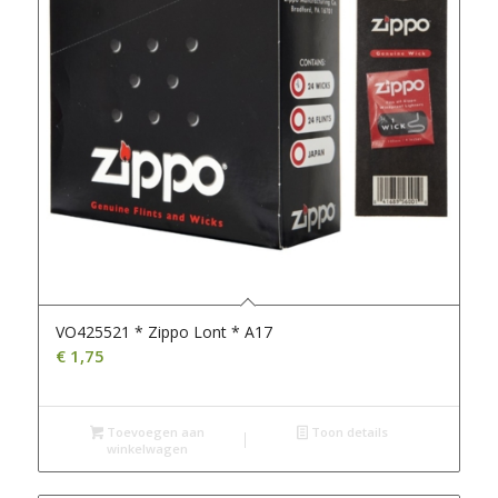
VO425521 * Zippo Lont * A17
€
1,75
Toevoegen aan
Toon details
winkelwagen