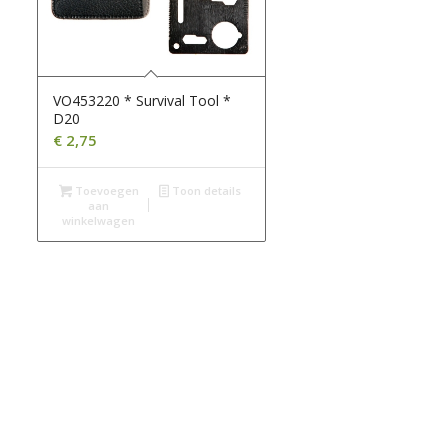
VO453220 * Survival Tool *
D20
€
2,75
Toevoegen
Toon details
aan
winkelwagen