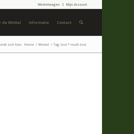
Winkelwagen
Mijn Account
 de Winkel
Informatie
Contact
indt zich hier:
Home
/
Winkel
/
Tag: tool * multi tool