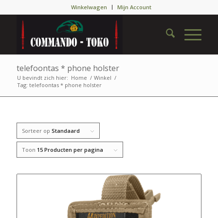
Winkelwagen
Mijn Account
telefoontas * phone holster
U bevindt zich hier:
Home
/
Winkel
/
Tag: telefoontas * phone holster
Sorteer op
Standaard
Toon
15 Producten per pagina