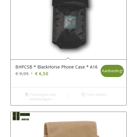
BHPCSB * BlackHorse Phone Case * A16
Aanbieding!
Oorspronkelijke
Huidige
€
9,95
€
6,50
prijs
prijs
was:
is:
Toevoegen aan
€ 9,95.
€ 6,50.
Toon details
winkelwagen