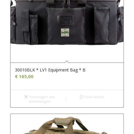
30010BLK * LV1 Equipment Bag * B
€
165,00
Toevoegen aan
Toon details
winkelwagen