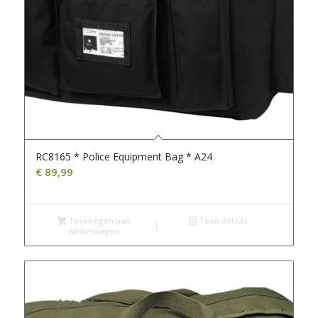
RC8165 * Police Equipment Bag * A24
€
89,99
Toevoegen aan
Toon details
winkelwagen