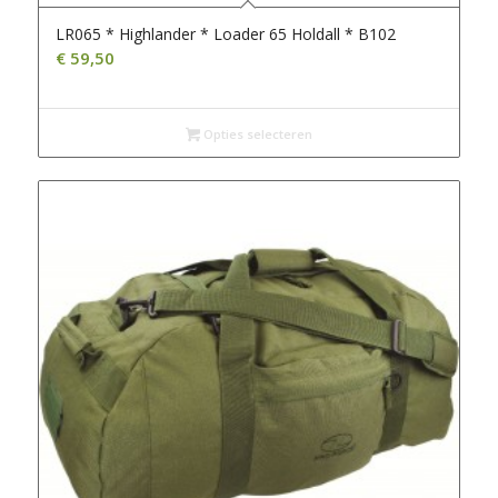
LR065 * Highlander * Loader 65 Holdall * B102
€
59,50
Opties selecteren