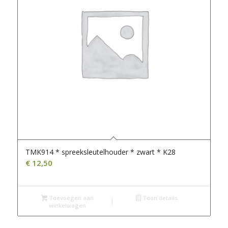
TMK914 * spreeksleutelhouder * zwart * K28
€
12,50
Toevoegen aan
Toon details
winkelwagen