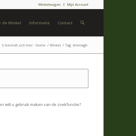
Winkelwagen
Mijn Account
 de Winkel
Informatie
Contact
U bevindt zich hier:
Home
/
Winkel
/
Tag: shemagh
en wilt u gebruik maken van de zoekfunctie?