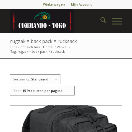
Winkelwagen
Mijn Account
rugzak * back pack * rucksack
U bevindt zich hier:
Home
/
Winkel
/
Tag: rugzak * back pack * rucksack
Sorteer op
Standaard
Toon
15 Producten per pagina