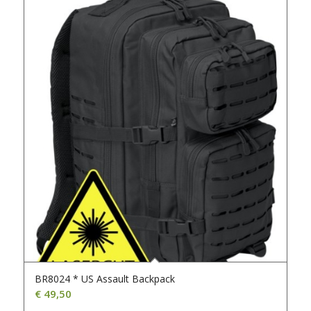
BR8024 * US Assault Backpack
€
49,50