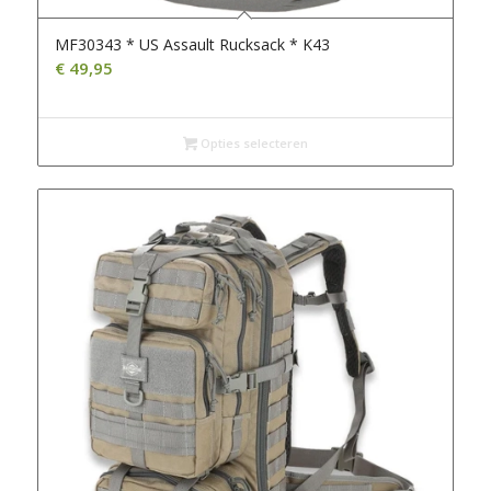
MF30343 * US Assault Rucksack * K43
€
49,95
Opties selecteren