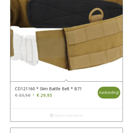
CD121160 * Slim Battle Belt * B71
Aanbieding!
Oorspronkelijke
Huidige
€
33,50
€
29,95
prijs
prijs
was:
is:
€ 33,50.
€ 29,95.
Opties selecteren