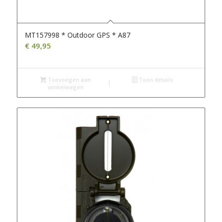
MT157998 * Outdoor GPS * A87
€
49,95
Toevoegen aan
Toon details
winkelwagen