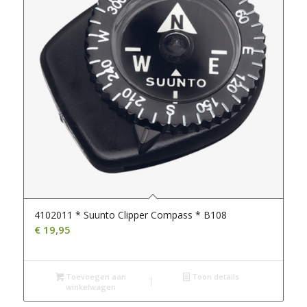
4102011 * Suunto Clipper Compass * B108
€
19,95
Toevoegen aan
Toon details
winkelwagen