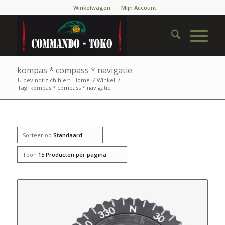
Winkelwagen
Mijn Account
kompas * compass * navigatie
U bevindt zich hier:
Home
/
Winkel
/
Tag: kompas * compass * navigatie
Sorteer op
Standaard
Toon
15 Producten per pagina