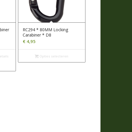
biner
RC294 * 80MM Locking
Carabiner * D8
€
4,95
tails
Opties selecteren