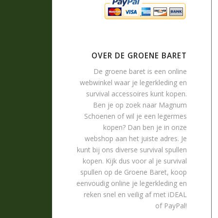
OVER DE GROENE BARET
De groene baret is een online
webwinkel waar je
legerkleding
en
survival accessoires
kunt kopen.
Ben je op zoek naar
Magnum
Schoenen
of wil je een legermes
kopen? Dan ben je in onze
webshop aan het juiste adres. Je
kunt bij ons diverse survival spullen
kopen. Kijk dus voor al je survival
spullen op de Groene Baret, koop
eenvoudig online je legerkleding en
reken snel en veilig af met iDEAL
of PayPal!