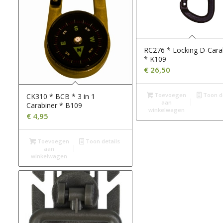
RC276 * Locking D-Cara
* K109
€
26,50
Toevoegen
Toon de
CK310 * BCB * 3 in 1
aan
Carabiner * B109
winkelwagen
€
4,95
Toevoegen
Toon details
aan
winkelwagen