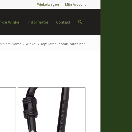
Winkelwagen
Mijn Account
 de Winkel
Informatie
Contact
h hier:
Home
/
Winkel
/
Tag: karabijnhaak. carabiner