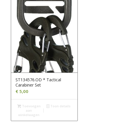
ST134576.OD * Tactical
Carabiner Set
€
5,00
Toevoegen
Toon details
aan
winkelwagen