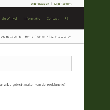
Winkelwagen
Mijn Account
 de Winkel
Informatie
Contact
 bevindt zich hier:
Home
/
Winkel
/
Tag: insect spray
en wilt u gebruik maken van de zoekfunctie?