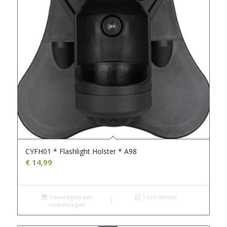
CYFH01 * Flashlight Holster * A98
€
14,99
Toevoegen aan
Toon details
winkelwagen