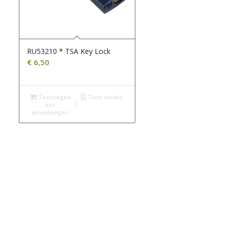
RU53210 * TSA Key Lock
€
6,50
Toevoegen
Toon details
aan
winkelwagen