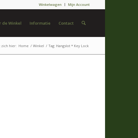
Winkelwagen
Mijn Account
 de Winkel
Informatie
Contact
 zich hier:
Home
/
Winkel
/
Tag: Hangslot * Key Lock