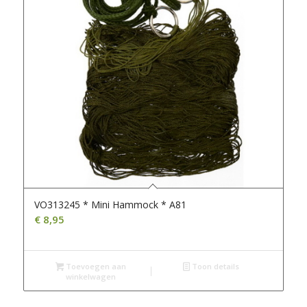
VO313245 * Mini Hammock * A81
€
8,95
Toevoegen aan
Toon details
winkelwagen