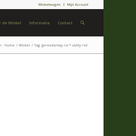
Winkelwagen
Mijn Account
 de Winkel
Informatie
Contact
r:
Home
/
Winkel
/
Tag: gereedschap rol * utility roll