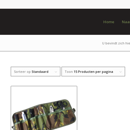
Home
Naar
U bevindt zich hie
Sorteer op
Standaard
Toon
15 Producten per pagina