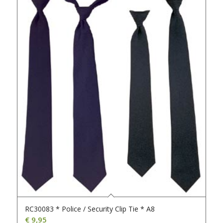
RC30083 * Police / Security Clip Tie * A8
€
9,95