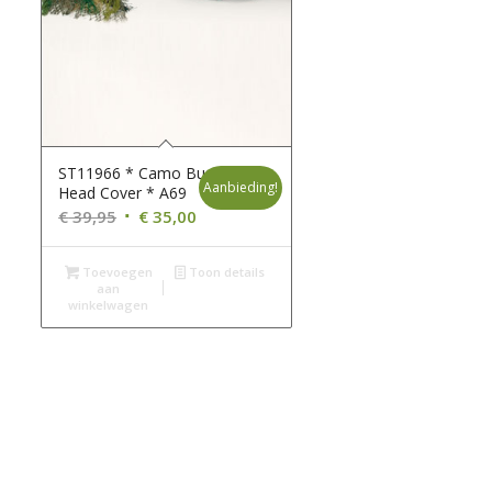
ST11966 * Camo Bush
Aanbieding!
Head Cover * A69
Oorspronkelijke
Huidige
€
39,95
€
35,00
prijs
prijs
was:
is:
Toevoegen
Toon details
aan
€ 39,95.
€ 35,00.
winkelwagen