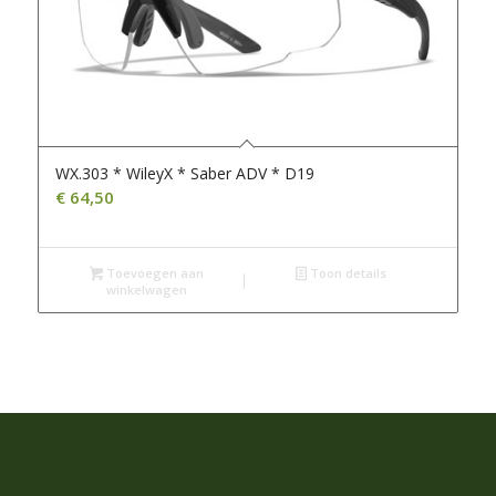
WX.303 * WileyX * Saber ADV * D19
€
64,50
Toevoegen aan
Toon details
winkelwagen