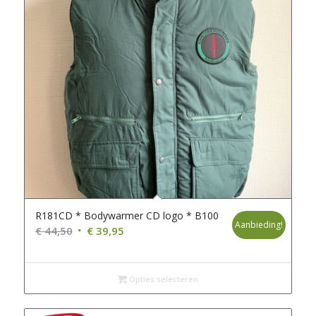
R181CD * Bodywarmer CD logo * B100
Aanbieding!
Oorspronkelijke
Huidige
€
44,50
€
39,95
prijs
prijs
was:
is:
€ 44,50.
€ 39,95.
Opties selecteren