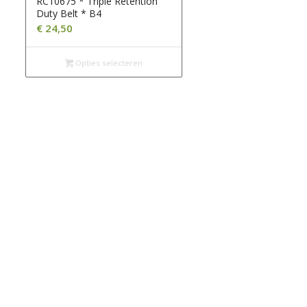
RC10675 * Triple Retention
Duty Belt * B4
€
24,50
Opties selecteren