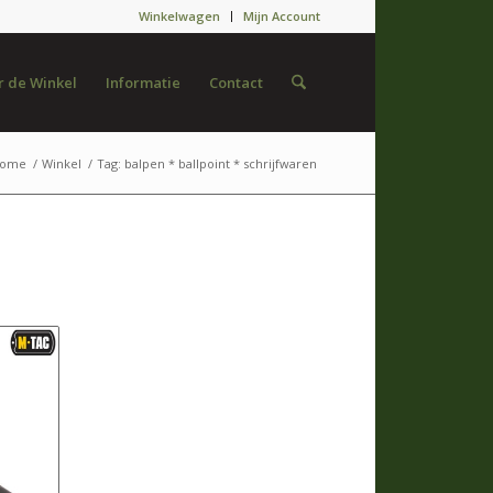
Winkelwagen
Mijn Account
 de Winkel
Informatie
Contact
ome
/
Winkel
/
Tag: balpen * ballpoint * schrijfwaren