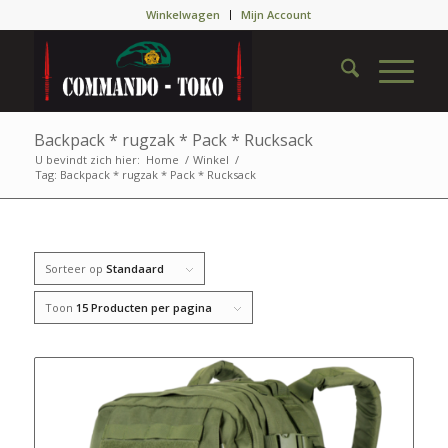
Winkelwagen
Mijn Account
Backpack * rugzak * Pack * Rucksack
U bevindt zich hier:
Home
/
Winkel
/
Tag: Backpack * rugzak * Pack * Rucksack
Sorteer op
Standaard
Toon
15 Producten per pagina