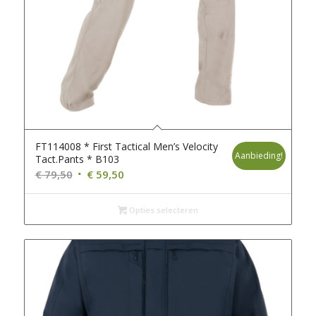
FT114008 * First Tactical Men’s Velocity
Aanbieding!
Tact.Pants * B103
Oorspronkelijke
Huidige
€
79,50
€
59,50
prijs
prijs
was:
is:
Opties selecteren
€ 79,50.
€ 59,50.