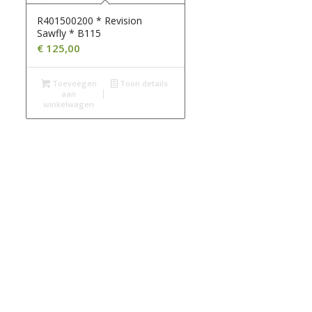
R401500200 * Revision
Sawfly * B115
€
125,00
Toevoegen
Toon details
aan
winkelwagen