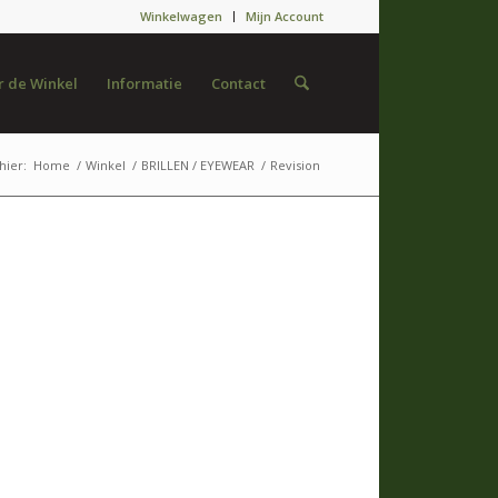
Winkelwagen
Mijn Account
 de Winkel
Informatie
Contact
hier:
Home
/
Winkel
/
BRILLEN / EYEWEAR
/
Revision