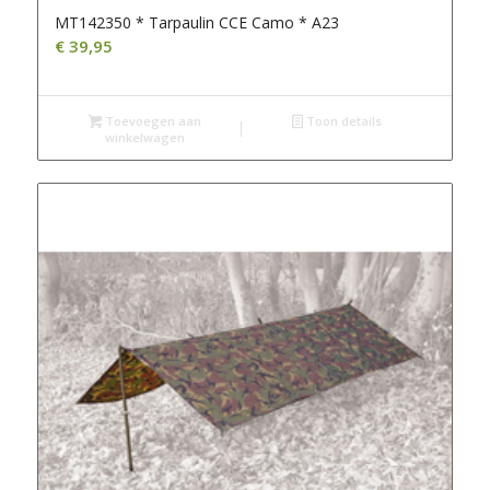
MT142350 * Tarpaulin CCE Camo * A23
€
39,95
Toevoegen aan
Toon details
winkelwagen