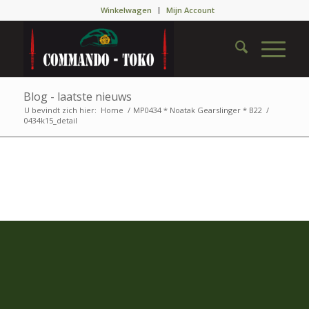
Winkelwagen
Mijn Account
Blog - laatste nieuws
U bevindt zich hier:
Home
/
MP0434 * Noatak Gearslinger * B22
/
0434k15_detail