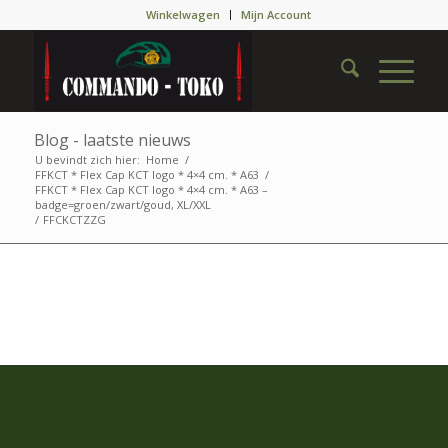
Winkelwagen
Mijn Account
Blog - laatste nieuws
U bevindt zich hier:
Home
/
FFKCT * Flex Cap KCT logo * 4×4 cm. * A63
/
FFKCT * Flex Cap KCT logo * 4×4 cm. * A63 –
badge=groen/zwart/goud, XL/XXL
/
FFCKCTZZG