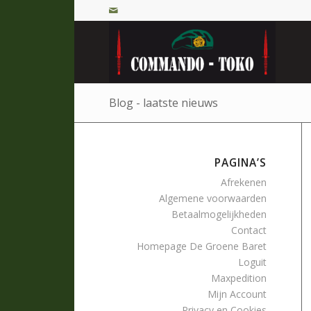
Blog - laatste nieuws
PAGINA’S
Afrekenen
Algemene voorwaarden
Betaalmogelijkheden
Contact
Homepage De Groene Baret
Loguit
Maxpedition
Mijn Account
Privacy en Cookies