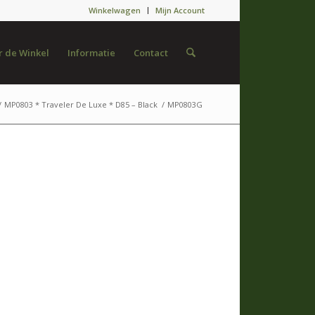
Winkelwagen
Mijn Account
 de Winkel
Informatie
Contact
/
MP0803 * Traveler De Luxe * D85 – Black
/
MP0803G