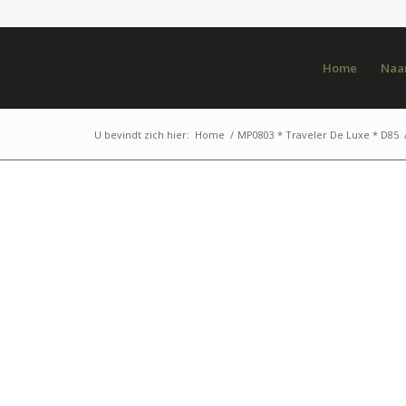
Home
Naar
U bevindt zich hier:
Home
/
MP0803 * Traveler De Luxe * D85