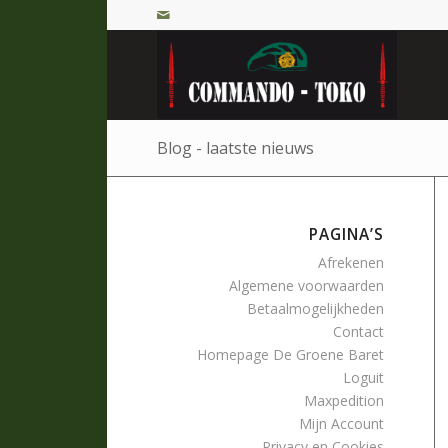
Blog - laatste nieuws
PAGINA’S
Afrekenen
Algemene voorwaarden
Betaalmogelijkheden
Contact
Homepage De Groene Baret
Loguit
Maxpedition
Mijn Account
Privacy en Cookies