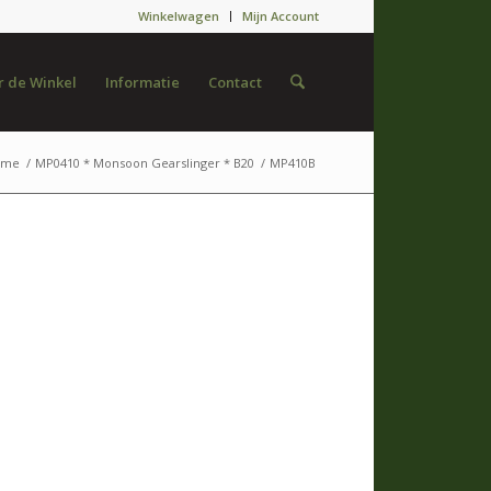
Winkelwagen
Mijn Account
 de Winkel
Informatie
Contact
ome
/
MP0410 * Monsoon Gearslinger * B20
/
MP410B