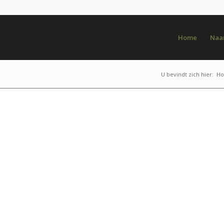
Home
Naar
U bevindt zich hier:
H