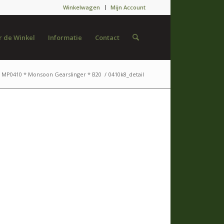
Winkelwagen
Mijn Account
 de Winkel
Informatie
Contact
MP0410 * Monsoon Gearslinger * B20
/
0410k8_detail