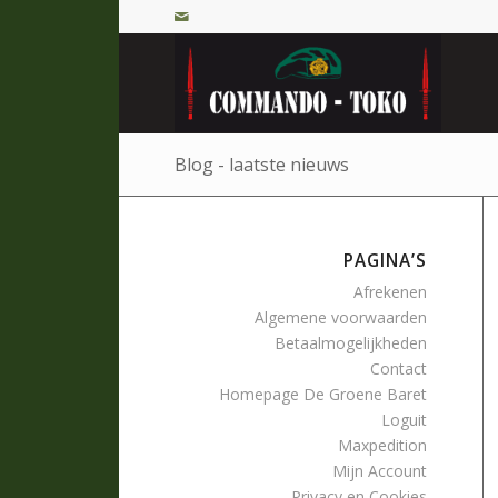
Blog - laatste nieuws
PAGINA’S
Afrekenen
Algemene voorwaarden
Betaalmogelijkheden
Contact
Homepage De Groene Baret
Loguit
Maxpedition
Mijn Account
Privacy en Cookies