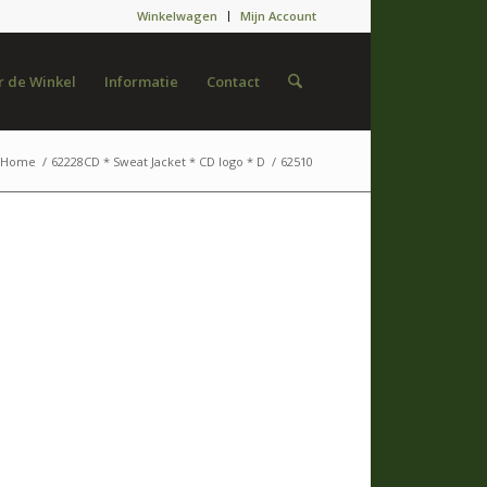
Winkelwagen
Mijn Account
 de Winkel
Informatie
Contact
Home
/
62228CD * Sweat Jacket * CD logo * D
/
62510