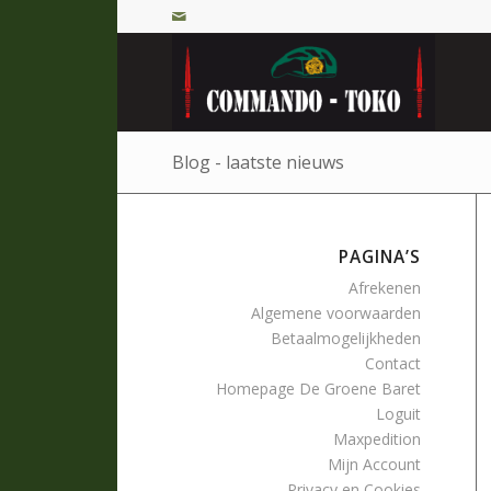
Blog - laatste nieuws
PAGINA’S
Afrekenen
Algemene voorwaarden
Betaalmogelijkheden
Contact
Homepage De Groene Baret
Loguit
Maxpedition
Mijn Account
Privacy en Cookies