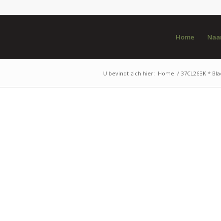
Home
Naar
U bevindt zich hier:
Home
/
37CL26BK * Bl