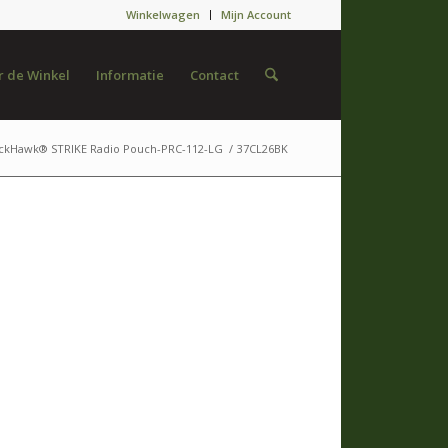
Winkelwagen
Mijn Account
 de Winkel
Informatie
Contact
ackHawk® STRIKE Radio Pouch-PRC-112-LG
/
37CL26BK