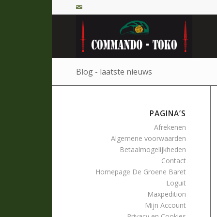
Blog - laatste nieuws
PAGINA’S
Afrekenen
Algemene voorwaarden
Betaalmogelijkheden
Contact
Homepage De Groene Baret
Loguit
Maxpedition
Mijn Account
Privacy en Cookies