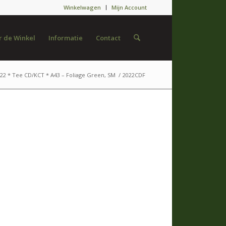
Winkelwagen
Mijn Account
 de Winkel
Informatie
Contact
22 * Tee CD/KCT * A43 – Foliage Green, SM
/
2022CDF