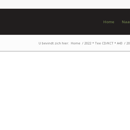
Home
Naar
U bevindt zich hier:
Home
/
2022 * Tee CD/KCT * A43
/
20