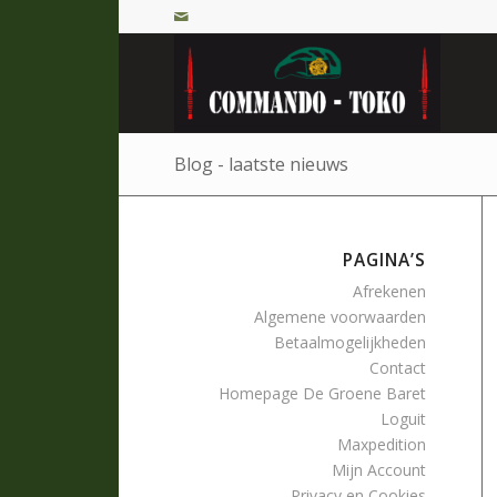
Blog - laatste nieuws
PAGINA’S
Afrekenen
Algemene voorwaarden
Betaalmogelijkheden
Contact
Homepage De Groene Baret
Loguit
Maxpedition
Mijn Account
Privacy en Cookies