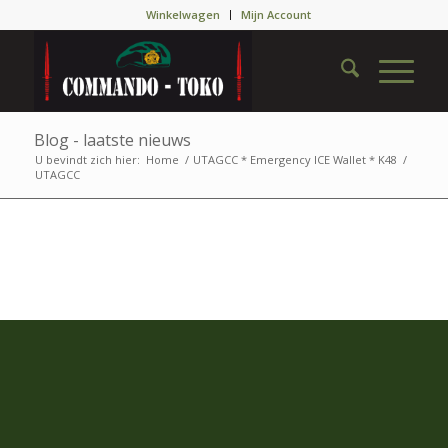
Winkelwagen
Mijn Account
Blog - laatste nieuws
U bevindt zich hier:
Home
/
UTAGCC * Emergency ICE Wallet * K48
/
UTAGCC