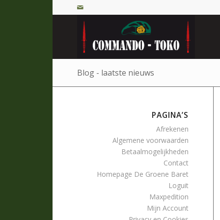
Blog - laatste nieuws
PAGINA’S
Afrekenen
Algemene voorwaarden
Betaalmogelijkheden
Contact
Homepage De Groene Baret
Loguit
Maxpedition
Mijn Account
Privacy en Cookies