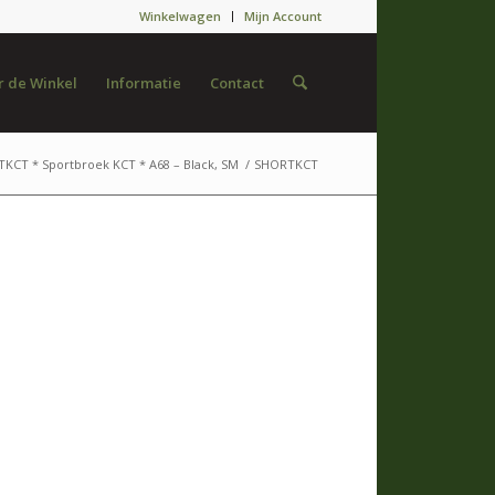
Winkelwagen
Mijn Account
 de Winkel
Informatie
Contact
KCT * Sportbroek KCT * A68 – Black, SM
/
SHORTKCT