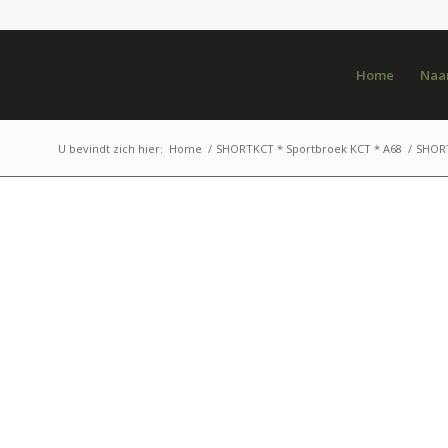
Home
Naar
U bevindt zich hier:
Home
/
SHORTKCT * Sportbroek KCT * A68
/
SHORT