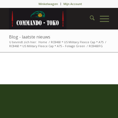
Winkelwagen
Mijn Account
Blog - laatste nieuws
U bevindt zich hier:
Home
/
RC8460 * US Military Fleece Cap * A75
/
RC8460 * US Military Fleece Cap * A75 – Foliage Green
/
RC8460FG