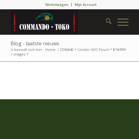
Winkelwagen
Mijn Account
Blog - laatste nieuws
U bevindt zich hier:
Home
/
CDMA40 * Condor H2O Pouch * B74/B99
/
images-7